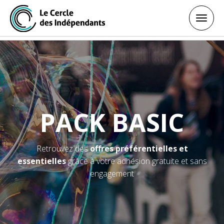
Toggl
Toggl
navig
navig
PACK BASIC
Retrouvez des
offres préférentielles et
essentielles
grâce à votre adhésion gratuite et sans
engagement