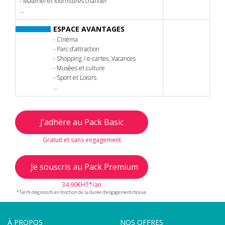
- Matériel et fournitures chantier
...
ESPACE AVANTAGES
- Cinéma
- Parc d’attraction
- Shopping / e-cartes, Vacances
- Musées et culture
- Sport et Loisirs
...
J’adhère au Pack Basic
Gratuit et sans engagement
Je souscris au Pack Premium
34,90€HT*/an
*Tarifs dégressifs en fonction de la durée d’engagement choisie.
À PROPOS
NOS OFFRES